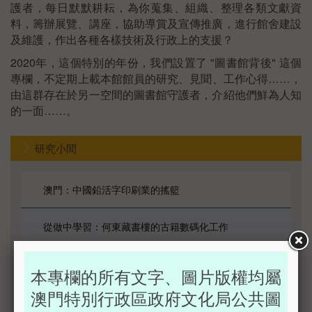
護者，每日默默耕耘，為你蒐集、組織、整理各類文獻資
料，籌辦展覽、講座，協助導賞及宣傳推廣，進行館舍建設
及維護，作出各種各樣技術及行政上的支援？
2020年，這個特別的年份，我們設置了 "圖書館背後" 這個
專欄，不定期上載本館館員的研究、見聞、工作心得……，
由這群存在於另一空間的圖書館守護者，介紹他們鮮為人知
的一面……。
研究小間
澳門：中國鉛活字印刷業的搖籃
從做中學習：何東藏書樓的古籍數碼化工作
一步一腳印：澳門公共圖書館三個「數碼化館藏資料
本專欄的所有文字、圖片版權均屬
庫」的建立
澳門特別行政區政府文化局公共圖