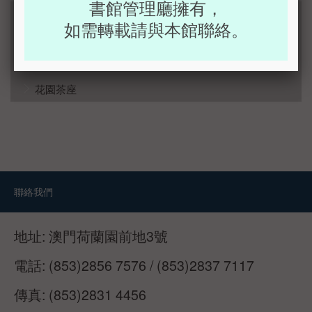
書館管理廳擁有，
館史室
如需轉載請與本館聯絡。
閱讀角
共享空間
花園茶座
聯絡我們
地址:
澳門荷蘭園前地3號
電話:
(853)2856 7576 / (853)2837 7117
傳真:
(853)2831 4456