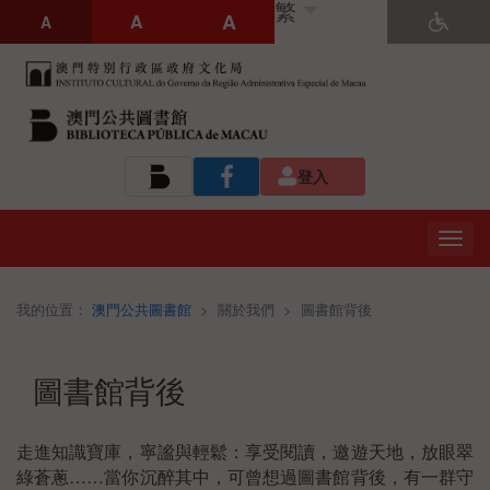
繁
A
A
A
登入
Tog
navi
我的位置：
澳門公共圖書館
>
關於我們
>
圖書館背後
圖書館背後
走進知識寶庫，寧謐與輕鬆：享受閱讀，邀遊天地，放眼翠
綠蒼蔥……當你沉醉其中，可曾想過圖書館背後，有一群守