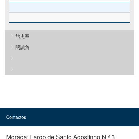
館史室
閱讀角
Contactos
Morada:
Largo de Santo Agostinho N.º 3,