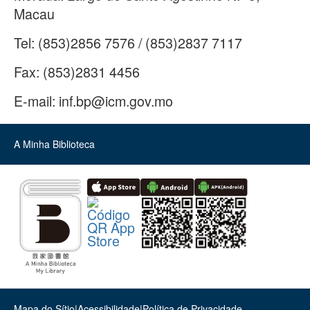
Macau
Tel:
(853)2856 7576 / (853)2837 7117
Fax:
(853)2831 4456
E-mail:
inf.bp@icm.gov.mo
A Minha Biblioteca
Mapa do Sítio
|
Acessibilidade
|
Política de Privacidade