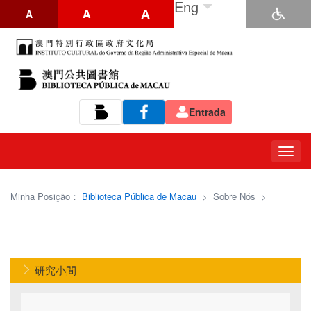
Eng
A
A
A
Entrada
Tog
navi
Minha Posição：
Biblioteca Pública de Macau
>
Sobre Nós
>
研究小間