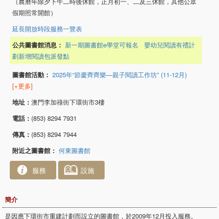
（農曆年除夕下午二時後休館，正月初一、二及三休館，其他公眾
假期照常開館）
延長開放時段服務一覽表
公共圖書館消息：
新一期圖書館e學堂可報名
嬰幼兒閱讀有禮計
劃新增閱讀包派發點
圖書館活動：
2025年“節慶齊齊樂—親子閱讀工作坊” (11-12月)
[+更多]
地址：
澳門李加祿街下環街市3樓
電話：
(853) 8294 7931
傳真：
(853) 8294 7944
附近之圖書館：
何東圖書館
服務
設施
簡介
是因應下環街市重建計劃而設立的圖書館，於2009年12月投入服務。