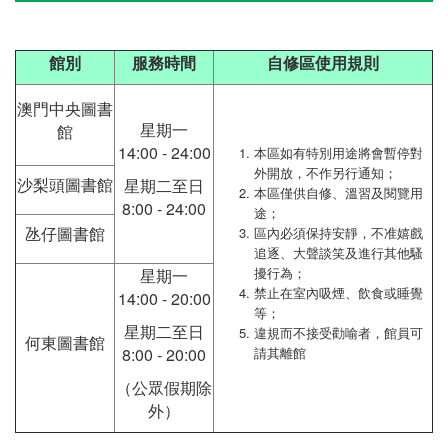
館別
服務時間
自修區使用規則
澳門中央圖書
星期一
館
14:00 - 24:00
本區如有特別用途將會暫停對
外開放，不作另行通知；
沙梨頭圖書館
星期二至日
本區僅供自修、溫習及閱覽用
8:00 - 24:00
途；
氹仔圖書館
區內必須保持安靜，不准嬉戲
追逐、大聲談笑及進行其他騷
擾行為；
星期一
禁止在室內吸煙、飲食或睡覺
14:00 - 20:00
等；
星期二至日
違規而不接受勸喻者，館員可
何東圖書館
8:00 - 20:00
請其離館
（公眾假期除
外）