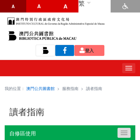
繁
A
A
A
登入
Tog
navi
我的位置：
澳門公共圖書館
>
服務指南
>
讀者指南
讀者指南
自修區使用
Toggle
navigati