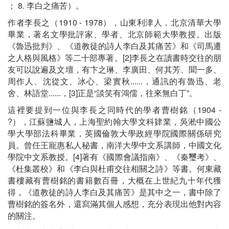
； 8. 李白之痛苦）。
作者李長之（1910 - 1978），山東利津人，北京清華大學
畢業，著名文學批評家、學者、北京師範大學教授。出版
《魯迅批判》、《道教徒的詩人李白及其痛苦》和《司馬遷
之人格與風格》等二十部專著。[2]李長之在讀書時交往的朋
友可以說遍及文壇，有卞之琳、李廣田、何其芳、聞一多、
周作人、沈從文、冰心、梁實秋......，通訊的有魯迅、老
舍、林語堂......，[3]正是“談笑有鴻儒，往來無白丁”。
這裡要提到一位與李長之同時代的學者曹樹銘（1904 -
?），江蘇鹽城人，上海聖約翰大學文科肄業，吳淞中國公
學大學部法科畢業，英國倫敦大學政經學院國際關係研究
員。曾任王寵惠私人秘書，南洋大學中文系講師，中國文化
學院中文系教授。[4]著有《國際會議指南》、《秦璽考》、
《杜集叢校》和《李白與杜甫交往相關之詩》等書。何東藏
書樓藏有曹樹銘的書籍數百冊，大概在上世紀九十年代獲
得，《道教徒的詩人李白及其痛苦》是其中之一，書中除了
曹樹銘的簽名外，還寫滿其個人感想，充分表現出他對內容
的關注。