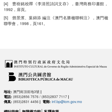
[4] 曹樹銘校釋《李清照詩詞文存》，臺灣商務印書館，
1992，扉頁。
[5] 鄧景濱、葉錦添 編注《澳門名勝楹聯輯注》，澳門楹
聯學會，1998，頁161。
地址:
澳門崗頂前地3號
|
電話:
(853)2856 7576 / (853)2837 7117
|
傳真:
(853)2831 4456
|
電郵:
inf.bp@icm.gov.mo
網站指南
無障礙功能
私隱政策