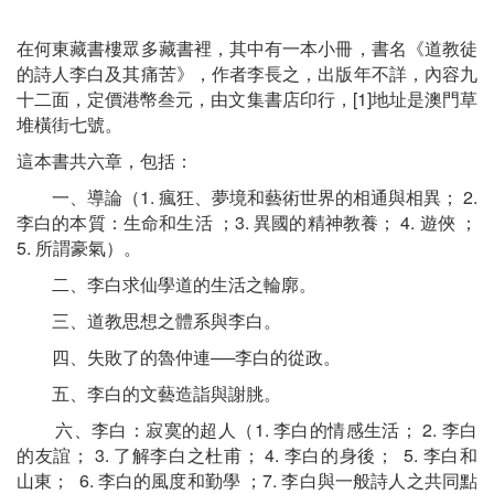
在何東藏書樓眾多藏書裡，其中有一本小冊，書名《道教徒
的詩人李白及其痛苦》，作者李長之，出版年不詳，內容九
十二面，定價港幣叁元，由文集書店印行，[1]地址是澳門草
堆橫街七號。
這本書共六章，包括：
一、導論（1. 瘋狂、夢境和藝術世界的相通與相異； 2.
李白的本質：生命和生活 ；3. 異國的精神教養； 4. 遊俠 ；
5. 所謂豪氣）。
二、李白求仙學道的生活之輪廓。
三、道教思想之體系與李白。
四、失敗了的魯仲連──李白的從政。
五、李白的文藝造詣與謝朓。
六、李白：寂寞的超人（1. 李白的情感生活； 2. 李白
的友誼； 3. 了解李白之杜甫； 4. 李白的身後； 5. 李白和
山東； 6. 李白的風度和勤學 ；7. 李白與一般詩人之共同點