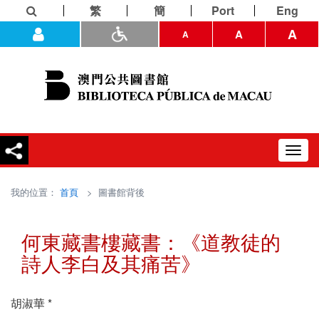
繁
簡
Port
Eng
A
A
A
Toggl
navig
我的位置：
首頁
> 圖書館背後
何東藏書樓藏書：《道教徒的
詩人李白及其痛苦》
胡淑華 *