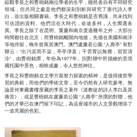
綜觀李長之和曹樹銘兩位學者的生平，雖然各自有不同研究
領域，但共同之處是他們都深刻剖析與研究了唐代詩人李
白，並出版相關書籍。李長之和曹樹銘是否舊識，尚未找到
可佐證的資料。他們活在大時代，命途多舛，人生際遇各
異。李長之除了在昆明、重慶和南京度過幾年之外，大部分
時間都住在北京；而曹樹銘離開內地後，先後在美國和南洋
等地停留，晚年曾寓居澳門。澳門盧廉若公園 “人壽亭” 有對
聯云：“出污泥而不染，亭亭淨直；干雲霄以無塵，習習清
泠”，由曹樹銘撰，年份為1977年。[5]對聯中所描繪的意境
襯托園中景色，相映成趣，令人悠然神往。
李長之和曹樹銘在文學方面努力探索的精神，是值得後世學
習的典範，而他們的學術文章，至今仍然有人研究參考。無
論是何東藏書樓庋藏的李長之著作《道教徒的詩人李白及其
痛苦》，或是曹樹銘在盧廉若公園 “人壽亭” 所撰的對聯，他
們的才華已在澳門留下印記，為這座城市的人文景觀增添了
一道亮麗的色彩。