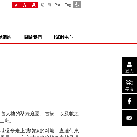
A
A
繁
簡
Port
Eng
A
館網絡
關於我們
ISBN中心
登入
長者
、舊大樓的翠綠庭園、古樹，以及數之
上班。
斜巷慢步走上抛物線的斜坡，直達何東