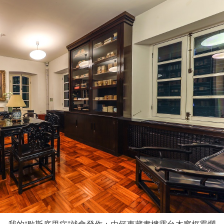
，我的“歇斯底里症”就會發作：由何東藏書樓露台木窗框霉爛