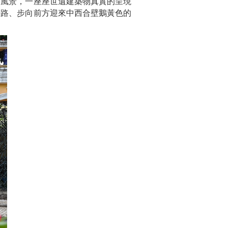
洲風景，一座座世遺建築物真實的呈現
仔路、步向前方迎來中西合壁鵝黃色的