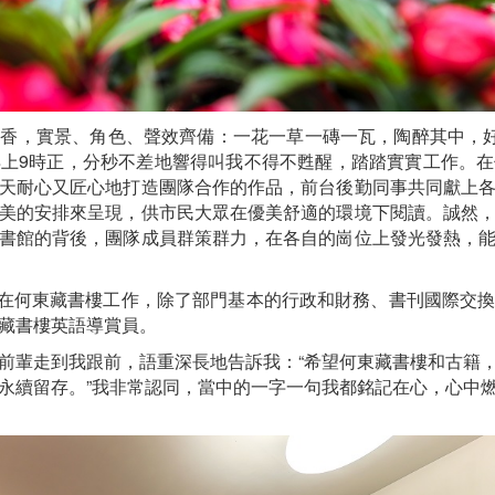
香，實景、角色、聲效齊備：一花一草一磚一瓦，陶醉其中，好
上9時正，分秒不差地響得叫我不得不甦醒，踏踏實實工作。
天耐心又匠心地打造團隊合作的作品，前台後勤同事共同獻上
美的安排來呈現，供市民大眾在優美舒適的環境下閱讀。誠然
書館的背後，團隊成員群策群力，在各自的崗位上發光發熱，
安排在何東藏書樓工作，除了部門基本的行政和財務、書刊國際交
藏書樓英語導賞員。
前輩走到我跟前，語重深長地告訴我：“希望何東藏書樓和古籍
永續留存。”我非常認同，當中的一字一句我都銘記在心，心中