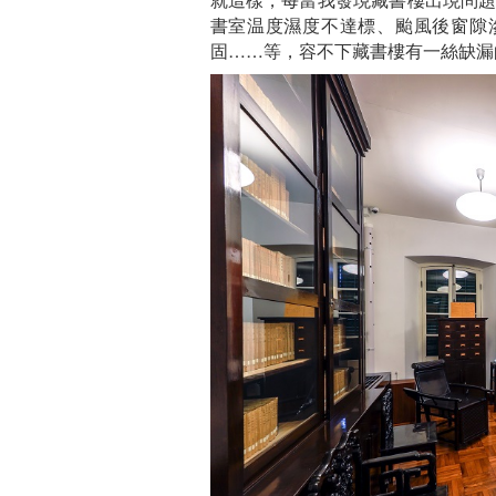
書室温度濕度不達標、颱風後窗隙
固……等，容不下藏書樓有一絲缺漏