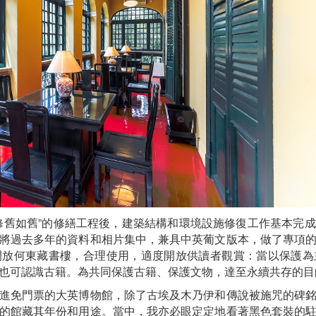
修舊如舊”的修繕工程後，建築結構和環境設施修復工作基本完
將過去多年的資料和相片集中，兼具中英葡文版本，做了專項
開放何東藏書樓，合理使用，適度開放供讀者觀賞：當以保護為
也可認識古籍。為共同保護古籍、保護文物，達至永續共存的目
進免門票的大英博物館，除了古埃及木乃伊和傳說被施咒的碑
的館藏其年份和用途。當中，我亦必眼定定地看著黑色套裝的