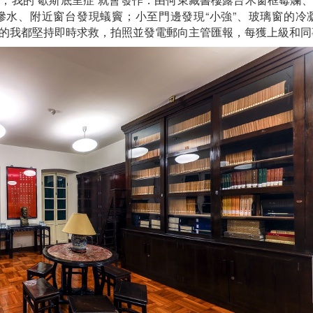
滲水、附近窗台發現蟻竇；小至門邊發現“小強”、玻璃窗的冷
的我都堅持即時求救，拍照並發電郵向主管匯報，每獲上級和同