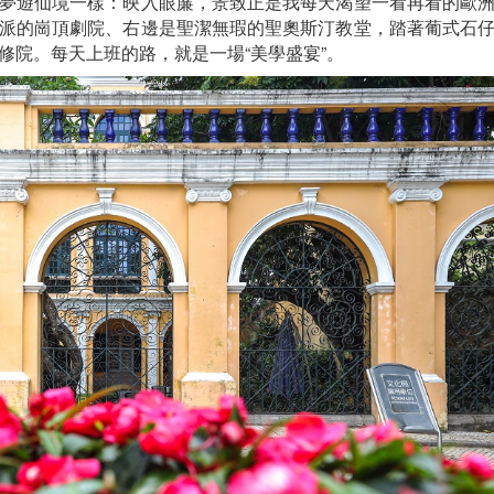
夢遊仙境一樣：映入眼簾，景致正是我每天渴望一看再看的歐
派的崗頂劇院、右邊是聖潔無瑕的聖奧斯汀教堂，踏著葡式石
修院。每天上班的路，就是一場“美學盛宴”。