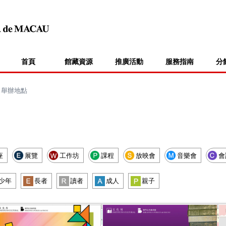
首頁
館藏資源
推廣活動
服務指南
分
>
舉辦地點
座
展覽
工作坊
課程
放映會
音樂會
會
少年
長者
讀者
成人
親子