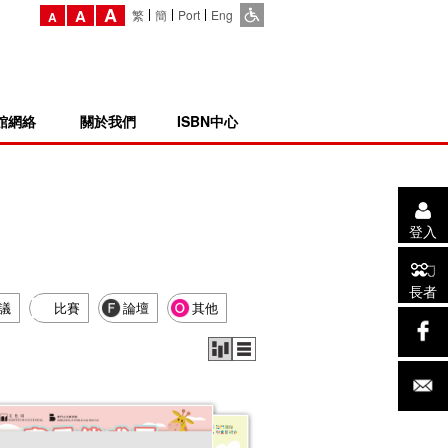
A
A
繁
簡
Port
Eng
A
館網絡
關於我們
ISBN中心
登入
長者
議
比賽
論壇
其他