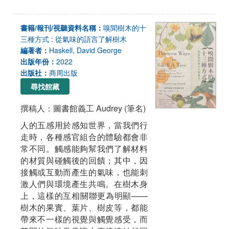
書籍/報刊/視聽資料名稱：
嗅聞樹木的十
三種方式 : 從氣味的語言了解樹木
編著者：
Haskell, David George
出版年份：
2022
出版社：
商周出版
尋找館藏
撰稿人：圖書館義工 Audrey (筆名)
人的五感用於感知世界，當我們行
走時，各種感官組合的體驗都會非
常不同。觸感能夠幫我們了解材料
的材質與碰觸後的回饋；其中，因
接觸或互動而產生的氣味，也能刺
激人們與環境產生共鳴。在樹木身
上，這樣的互相關聯更為明顯——
樹木的果實、葉片、樹皮等，都能
帶來不一樣的視覺與觸覺感受，而