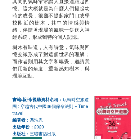
其間的氣味常常讓人直接連結起回
憶。這大概就是為什麼人們提起幼
時的成長，很難不提起家門口或學
校附近的樹木，其中的情感與情
緒，伴隨著現場的氣味一併送入神
經系統，形成獨特的個人記憶。
樹木有味道，人有詩意，氣味與回
憶交織形成了對這個世界的理解；
而作者則用其文字和嗅覺，邀請我
們用新的角度，重新感知樹木，與
環境互動。
書籍/報刊/視聽資料名稱：
玩轉時空旅遊
團 : 穿越古代中國36個保命法則 = Time
travel
編著者：
馮浩恩
出版年份：
2020
出版社：
三聯書店出版