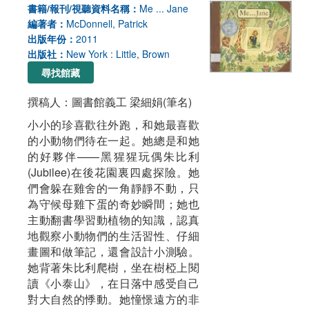
書籍/報刊/視聽資料名稱：
Me ... Jane
編著者：
McDonnell, Patrick
出版年份：
2011
出版社：
New York : Little, Brown
尋找館藏
撰稿人：圖書館義工 梁細娟(筆名)
小小的珍喜歡往外跑，和她最喜歡
的小動物們待在一起。她總是和她
的好夥伴——黑猩猩玩偶朱比利
(Jubilee)在後花園裏四處探險。她
們會躲在雞舍的一角靜靜不動，只
為守候母雞下蛋的奇妙瞬間；她也
主動翻書學習動植物的知識，認真
地觀察小動物們的生活習性、仔細
畫圖和做筆記，還會設計小測驗。
她背著朱比利爬樹，坐在樹椏上閱
讀《小泰山》，在日落中感受自己
對大自然的悸動。她憧憬遠方的非