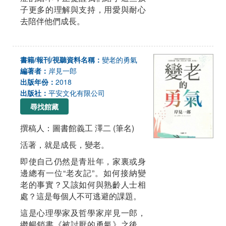
子更多的理解與支持，用愛與耐心
去陪伴他們成長。
書籍/報刊/視聽資料名稱：
變老的勇氣
編著者：
岸見一郎
出版年份：
2018
出版社：
平安文化有限公司
尋找館藏
撰稿人：圖書館義工 澤二 (筆名)
活著，就是成長，變老。
即使自己仍然是青壯年，家裏或身
邊總有一位“老友記”。如何接納變
老的事實？又該如何與熟齡人士相
處？這是每個人不可逃避的課題。
這是心理學家及哲學家岸見一郎，
繼暢銷書《被討厭的勇氣》之後，