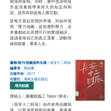
期保持衝勁。同時，書中也說明提
升血清素能帶來持久的知足與和
諧，從而有助改善人際互動。
從每天晨起習慣的準備，到如何使
用「壓力地圖」提前應對壓力，這
本書都給出具體可行的實踐秘訣，
讓讀者按自己的真正需要，調動情
緒與能量，重掌人生。
書籍/報刊/視聽資料名稱：
長安十二時辰
編著者：
馬伯庸
出版年份：
2017
出版社：
湖南文藝出版社
尋找館藏
撰稿人：圖書館義工 Tabor (筆名)
《長安十二時辰》由作者馬伯庸執
筆，以緊湊而精密的敘事，將盛唐