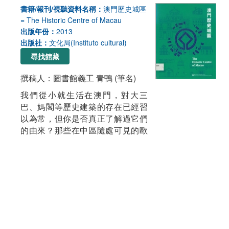
書籍/報刊/視聽資料名稱：
澳門歷史城區
= The Historic Centre of Macau
出版年份：
2013
出版社：
文化局(Instituto cultural)
尋找館藏
撰稿人：圖書館義工 青鴨 (筆名)
我們從小就生活在澳門，對大三
巴、媽閣等歷史建築的存在已經習
以為常，但你是否真正了解過它們
的由來？那些在中區隨處可見的歐
式建築與各具特色的教堂，與這座
城市一同成長的你，曾否入內細細
探尋？還是對它們只是有點好奇，
但每次都是匆匆擦身而過呢？
這本書由澳門特別行政區文化局出
版，帶領我們走進澳門歷史城區，
一一為讀者介紹它們背後的故事。