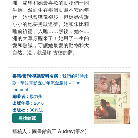
洲，渴望和她最喜歡的動物們一同
生活。然而生在那個動盪不安的年
代，她也曾猶豫卻步，但媽媽告訴
小小的她要勇敢追夢。她和朱比莉
睡前祈禱、入睡……然後，她在非
洲的大草原醒來了！她用了一生的
愛和熱誠，守護她最愛的動物和大
自然。這，就是珍‧古德的夢。
書籍/報刊/視聽資料名稱：
我們的那時此
刻 : 華語電影五〇年流金歲月 = The
moment
編著者：
楊力州
出版年份：
2016
出版社：
30雜誌
尋找館藏
撰稿人：圖書館義工 Audrey(筆名)