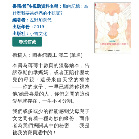
書籍/報刊/視聽資料名稱：
胎內記憶 : 為
什麼我要當媽媽的小孩呢?
編著者：
左野加奈代
出版年份：
2019
出版社：
小魯文化
尋找館藏
撰稿人：圖書館義工 澤二 (筆名)
本書為薄薄十數頁的溫馨繪本，告
訴孕期的準媽媽，或者正陪伴嬰幼
兒的母親：這份來自天堂的禮物
——你的孩子，一早已經將你視為
他/她最喜愛的人，你們之間的這份
愛早就存在，一生不可分割。
我們或多或少的都能感到父母與子
女之間有着一種奇妙的緣份，而作
者為我們揭開其中的秘密——我是
被我的寶貝選中的！