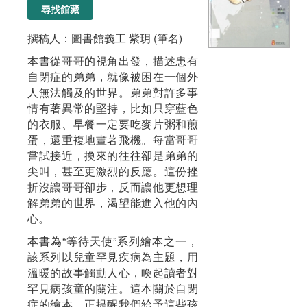
尋找館藏
撰稿人：圖書館義工 紫玥 (筆名)
本書從哥哥的視角出發，描述患有
自閉症的弟弟，就像被困在一個外
人無法觸及的世界。弟弟對許多事
情有著異常的堅持，比如只穿藍色
的衣服、早餐一定要吃麥片粥和煎
蛋，還重複地畫著飛機。每當哥哥
嘗試接近，換來的往往卻是弟弟的
尖叫，甚至更激烈的反應。這份挫
折沒讓哥哥卻步，反而讓他更想理
解弟弟的世界，渴望能進入他的內
心。
本書為“等待天使”系列繪本之一，
該系列以兒童罕見疾病為主題，用
溫暖的故事觸動人心，喚起讀者對
罕見病孩童的關注。這本關於自閉
症的繪本，正提醒我們給予這些孩