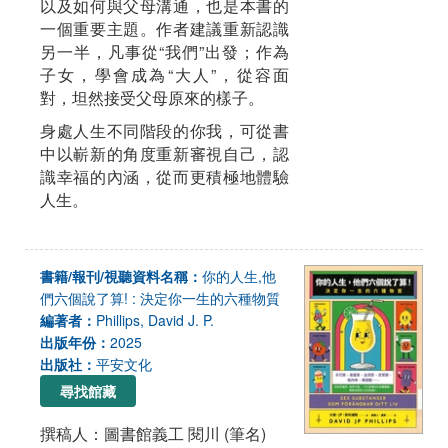
以及如何與父母溝通，也是本書的
一個重要主題。作者建議重新認識
另一半，凡事從“我們”出發；作為
子女，學會成為“大人”，從容面
對，坦然接受父母原來的樣子。
身處人生不同階段的你我，可從書
中以嶄新的角度重新審視自己，認
識幸福的內涵，從而更積極地體驗
人生。
書籍/報刊/視聽資料名稱：
你的人生,他
們六個說了算! : 決定你一生的六種物質
編著者：
Phillips, David J. P.
出版年份：
2025
出版社：
平安文化
尋找館藏
撰稿人：圖書館義工 閱川 (筆名)