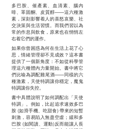
多巴胺、催產素、血清素、腦內
啡、睪固酮、皮質醇——這六種激
素，深刻影響着人的喜怒哀樂、社
交決策與生活習慣。而我們習以為
常的作息與飲食，原來也在悄悄左
右着它們的運作。
如果你曾困惑為何在生活上花了心
思，情緒管理卻不見成效？這本書
提供了一個新角度：不如從科學管
理這六種體內力量開始。書中將它
們比喻為調配雞尾酒——同樣的六
種激素，天使特調讓你穩定，魔鬼
特調讓你失控。
書中具體說明了如何調配出「天使
特調」。例如，比起追求速效多巴
胺 (如滑手機、吃甜食) 帶來的短暫
刺激，容易陷入無盡空虛；緩和多
巴胺 (如閱讀、運動)反而能讓人長