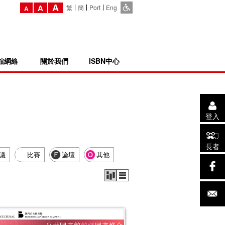
A
A
繁
簡
Port
Eng
A
館網絡
關於我們
ISBN中心
登入
長者
議
比賽
論壇
其他