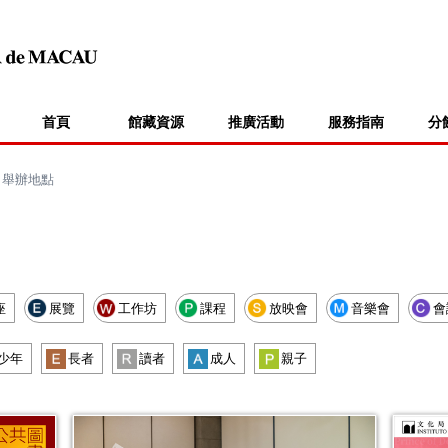
首頁
館藏資源
推廣活動
服務指南
分
>
舉辦地點
座
展覽
工作坊
課程
放映會
音樂會
會
少年
長者
讀者
成人
親子