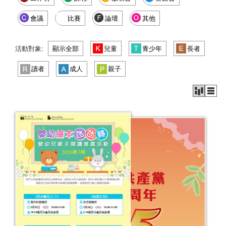
會議
比賽
論壇
其他
活動對象:
顯示全部
兒童
青少年
長者
讀者
成人
親子