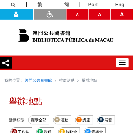
繁
簡
Port
Eng
A
A
A
Toggl
navig
我的位置：
澳門公共圖書館
>
推廣活動
>
舉辦地點
舉辦地點
活動類型:
顯示全部
活動
講座
展覽
工作坊
課程
放映會
音樂會