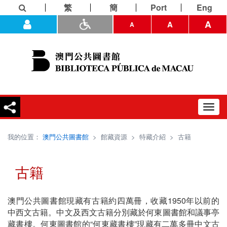
繁
簡
Port
Eng
A
A
A
Toggl
navig
我的位置：
澳門公共圖書館
>
館藏資源
>
特藏介紹
>
古籍
古籍
澳門公共圖書館現藏有古籍約四萬冊，收藏1950年以前的
中西文古籍。中文及西文古籍分別藏於何東圖書館和議事亭
藏書樓。何東圖書館的“何東藏書樓”現藏有二萬多冊中文古