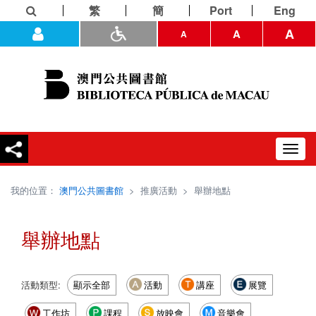
繁
簡
Port
Eng
A
A
A
Toggl
navig
我的位置：
澳門公共圖書館
>
推廣活動
>
舉辦地點
舉辦地點
活動類型:
顯示全部
活動
講座
展覽
工作坊
課程
放映會
音樂會