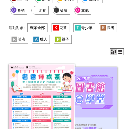
會議
比賽
論壇
其他
活動對象:
顯示全部
兒童
青少年
長者
讀者
成人
親子