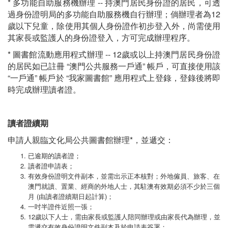
* 多功能自助服務機辦理 -- 持澳門居民身份證的居民，可透
過身份證明局的多功能自助服務機自行辦理；倘辦理者為12
歲以下兒童，除使用其個人身份證作初步登入外，尚需使用
其家長或監護人的身份證登入，方可完成辦理程序。
* 圖書館流動應用程式辦理 -- 12歲或以上持澳門居民身份證
的居民如已註冊 “澳門公共服務一戶通” 帳戶，可直接使用該
“一戶通” 帳戶於 “我家圖書館” 應用程式上登錄，登錄後將即
時完成辦理讀者證。
讀者證續期
申請人親臨文化局公共圖書館辦理*，並遞交：
已逾期的讀者證；
讀者證申請表；
有效身份證明文件副本，並需出示正本核對；外地僱員、旅客、在
澳門就讀、置業、經商的外地人士，其駐澳有效期必須不少於三個
月 (由讀者證續期日起計算)；
一吋半證件近照一張；
12歲以下人士，需由家長或監護人陪同辦理或由家長代為辦理，並
需遞交有效身份證明文件副本及於申請表簽署；