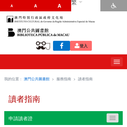
繁
A
A
A
登入
Toggl
navig
我的位置：
澳門公共圖書館
>
服務指南
>
讀者指南
讀者指南
申請讀者證
Toggle
navigati