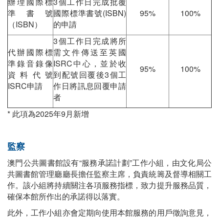
辦理國際標
3個工作日完成批覆
準書號
國際標準書號(ISBN)
95%
100%
（ISBN）
的申請
3個工作日完成將所
代辦國際標
需文件傳送至英國
準錄音錄像
ISRC中心，並於收
95%
100%
資料代號
到配號回覆後3個工
ISRC申請
作日將訊息回覆申請
者
* 此項為2025年9月新增
監察
澳門公共圖書館設有“服務承諾計劃”工作小組，由文化局公
共圖書館管理廳廳長擔任監察主席，負責統籌及督導相關工
作。該小組將持續關注各項服務指標，致力提升服務品質，
確保本館所作出的承諾得以落實。
此外，工作小組亦會定期向使用本館服務的用戶徵詢意見，