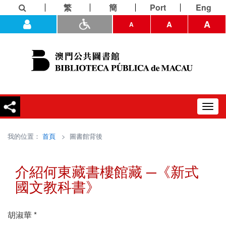
繁
簡
Port
Eng
A
A
A
Toggl
navig
我的位置：
首頁
> 圖書館背後
介紹何東藏書樓館藏 ─《新式
國文教科書》
胡淑華 *