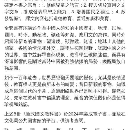
確定本書之宗旨：1. 修練兒童之語言；2. 授與切於實用之文
字文章，養成發表思想之能力；3. 培養國民之德性； 4. 啟
發智識”。 課文內容包括道德教育、普通知識和美育。
全套書有序講述作為中國人須知的本國歷史、地理、民族、
國情、時令、動植物、礦產等知識、應用文的寫作。同時介
紹當時新奇的事物：望遠鏡、顯微鏡、隧道；地球上其他的
國家，各國的情況和外交，讓學生拓闊視野，認識中國之外
的世界。書中並解釋自然現象，教導學生破除迷信。而具有
深遠影響的是闡述當時中國被列強佔據的局勢，喚醒民族自
強意識。
如今一百年遠去，世界歷經翻天覆地的變化，尤其是疫情過
後，教育模式更是前所未有的轉變；昔日新穎的事物、知識
成為這個世代的平常，通過網絡世界已是唾手可得。縱然如
此，先輩在教科書中倡議的理念、蘊含的價值觀仍然是值得
珍視和銘記。
上述8冊《新式國文教科書》於2024年製成電子書，並放在
文化局公共圖書館的平台，供讀者查閱。
詳情請點擊以下連結：