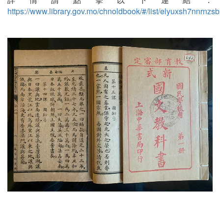
https://www.library.gov.mo/chnoldbook/#/list/elyuxsh7nnrnzsb