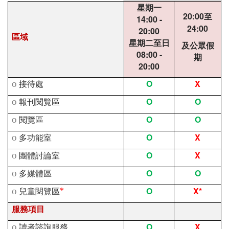
星期一
20:00
至
14:00 -
24:00
20:00
區域
星期二至日
及公眾假
08:00 -
期
20:00
O
X
o
接待處
O
O
o
報刊閱覽區
O
O
o
閱覽區
O
X
o
多功能室
O
X
o
團體討論室
O
O
o
多媒體區
O
X*
o
兒童閱覽區
*
服務項目
O
X
o
讀者諮詢服務