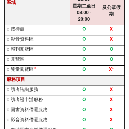
區域
星期二至日
及公眾假
08:00 -
期
20:00
O
X
o
接待處
O
X
o
影音資料區
O
O
o
報刊閱覽區
O
O
o
閱覽區
O
X*
o
兒童閱覽區
*
服務項目
O
X
o
讀者諮詢服務
O
X
o
讀者證申辦服務
O
X
o
圖書資料借還服務
O
X
o
影音資料借還服務