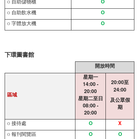
O
o
自助儲物櫃
O
o
自助飲水機
O
o
字體放大機
下環圖書館
開放時間
星期一
20:00
至
14:00 -
24:00
20:00
區域
星期二至日
及公眾假
08:00 -
期
20:00
O
X
o
接待處
O
O
o
報刊閱覽區