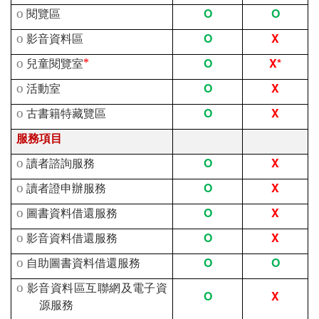
O
O
o
閱覽區
O
X
o
影音資料區
O
X*
o
兒童閱覽室
*
O
X
o
活動室
O
X
o
古書籍特藏覽區
服務項目
O
X
o
讀者諮詢服務
O
X
o
讀者證申辦服務
O
X
o
圖書資料借還服務
O
X
o
影音資料借還服務
O
O
o
自助圖書資料借還服務
o
影音資料區互聯網及電子資
O
X
源服務