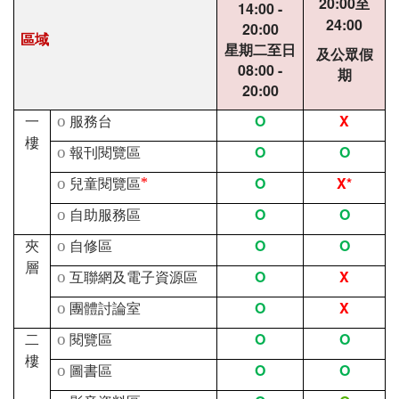
20:00
至
14:00 -
24:00
20:00
區域
星期二至日
及公眾假
08:00 -
期
20:00
O
X
一
o
服務台
樓
O
O
o
報刊閱覽區
O
X*
o
兒童閱覽區
*
O
O
o
自助服務區
O
O
夾
o
自修區
層
O
X
o
互聯網及電子資源區
O
X
o
團體討論室
O
O
二
o
閱覽區
樓
O
O
o
圖書區