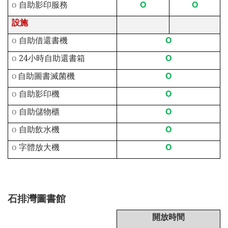
O
O
o
自助影印服務
設施
O
o
自助借還書機
O
o
24
小時自助還書箱
O
o
自助圖書滅菌機
O
o
自助影印機
O
o
自助儲物櫃
O
o
自助飲水機
O
o
字體放大機
石排灣圖書館
開放時間