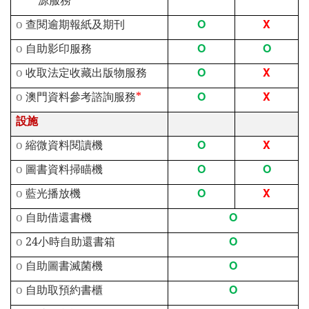
O
X
o
查閱逾期報紙及期刊
O
O
o
自助影印服務
O
X
o
收取法定收藏出版物服務
O
X
o
澳門資料參考諮詢服務
*
設施
O
X
o
縮微資料閱讀機
O
O
o
圖書資料掃瞄機
O
X
o
藍光播放機
O
o
自助借還書機
O
o
24
小時自助還書箱
O
o
自助圖書滅菌機
O
o
自助取預約書櫃