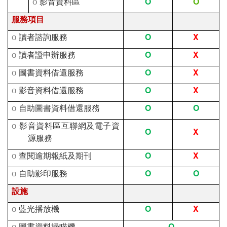
O
O
o
影音資料區
服務項目
O
X
o
讀者諮詢服務
O
X
o
讀者證申辦服務
O
X
o
圖書資料借還服務
O
X
o
影音資料借還服務
O
O
o
自助圖書資料借還服務
o
影音資料區互聯網及電子資
O
X
源服務
O
X
o
查閱逾期報紙及期刊
O
O
o
自助影印服務
設施
O
X
o
藍光播放機
O
o
圖書資料掃瞄機