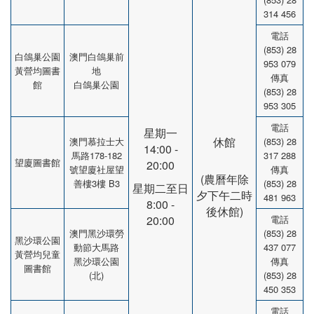
314 456
電話
(853) 28
白鴿巢公園
澳門白鴿巢前
953 079
黃營均圖書
地
傳真
館
白鴿巢公園
(853) 28
953 305
電話
星期一
休館
澳門慕拉士大
(853) 28
14:00 -
馬路178-182
317 288
望廈圖書館
20:00
號望廈社屋望
傳真
(農曆年除
善樓3樓 B3
(853) 28
星期二至日
夕下午二時
481 963
8:00 -
後休館)
20:00
電話
澳門黑沙環勞
(853) 28
黑沙環公園
動節大馬路
437 077
黃營均兒童
黑沙環公園
傳真
圖書館
(北)
(853) 28
450 353
電話