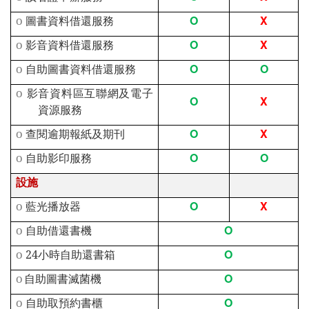
O
X
o
圖書資料借還服務
O
X
o
影音資料借還服務
O
O
o
自助圖書資料借還服務
o
影音資料區互聯網及電子
O
X
資源服務
O
X
o
查閱逾期報紙及期刊
O
O
o
自助影印服務
設施
O
X
o
藍光播放器
O
o
自助借還書機
O
o
24
小時自助還書箱
O
o
自助圖書滅菌機
O
o
自助取預約書櫃