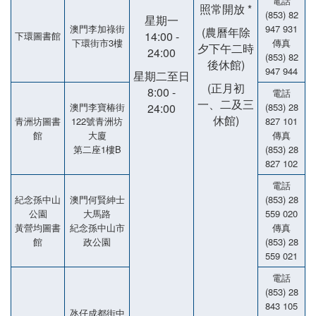
電話
照常開放 *
(853) 82
星期一
澳門李加祿街
947 931
(農曆年除
14:00 -
下環圖書館
下環街市3樓
傳真
夕下午二時
24:00
(853) 82
後休館)
947 944
星期二至日
(正月初
8:00 -
電話
一、二及三
澳門李寶椿街
24:00
(853) 28
休館)
青洲坊圖書
122號青洲坊
827 101
館
大廈
傳真
第二座1樓B
(853) 28
827 102
電話
紀念孫中山
澳門何賢紳士
(853) 28
公園
大馬路
559 020
黃營均圖書
紀念孫中山市
傳真
館
政公園
(853) 28
559 021
電話
(853) 28
843 105
氹仔成都街中