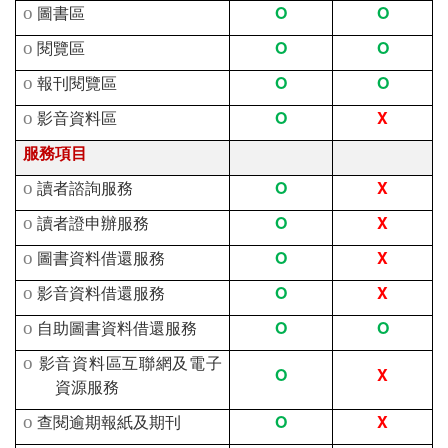
O
O
o
圖書區
O
O
o
閱覽區
O
O
o
報刊閱覽區
O
X
o
影音資料區
服務項目
O
X
o
讀者諮詢服務
O
X
o
讀者證申辦服務
O
X
o
圖書資料借還服務
O
X
o
影音資料借還服務
O
O
o
自助圖書資料借還服務
o
影音資料區互聯網及電子
O
X
資源服務
O
X
o
查閱逾期報紙及期刊