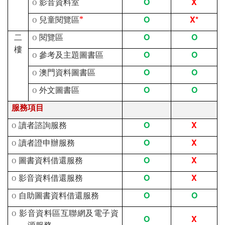
O
X
o
影音資料室
O
X*
o
兒童閱覽區
*
O
O
二
o
閱覽區
樓
O
O
o
參考及主題圖書區
O
O
o
澳門資料圖書區
O
O
o
外文圖書區
服務項目
O
X
o
讀者諮詢服務
O
X
o
讀者證申辦服務
O
X
o
圖書資料借還服務
O
X
o
影音資料借還服務
O
O
o
自助圖書資料借還服務
o
影音資料區互聯網及電子資
O
X
源服務