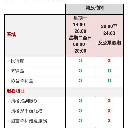
開放時間
星期一
14:00 -
20:00
至
20:00
24:00
區域
星期二至日
及公眾假期
08:00 -
20:00
O
X
o
接待處
O
O
o
閱覽區
O
O
o
影音資料區
服務項目
O
X
o
讀者諮詢服務
O
X
o
讀者證申辦服務
O
X
o
圖書資料借還服務