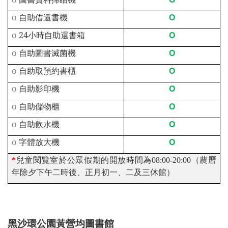
O
o
自助借還書機
O
o
24
小時自助還書箱
O
o
自助圖書滅菌機
O
o
自助取預約書櫃
O
o
自助影印機
O
o
自助儲物櫃
O
o
自助飲水機
O
o
字體放大機
*
兒童閱覽室於公眾假期的開放時間為08:00-20:00（農曆
年除夕下午二時後、正月初一、二及三休館）
黑沙環公園黃營均圖書館