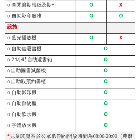
O
X
o
查閱逾期報紙及期刊
O
O
o
自助影印服務
設施
O
X
o
藍光播放機
O
o
自助借還書機
O
o
24
小時自助還書箱
O
o
自助圖書滅菌機
O
o
自助取預約書櫃
O
o
自助影印機
O
o
自助儲物櫃
O
o
自助飲水機
O
o
字體放大機
*
兒童閱覽室於公眾假期的開放時間為08:00-20:00（農曆