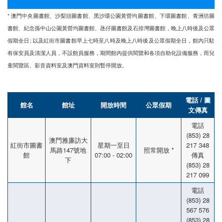
* 澳門中央圖書館、沙梨頭圖書館、黑沙環公園黃營均圖書館、下環圖書館、青洲坊圖
書館、紀念孫中山公園黃營均圖書館、氹仔圖書館及石排灣圖書館，晚上八時後及公眾
假期全日; 以及紅街市圖書館早上七時至八時及晚上八時後及公眾假期全日，館內只駐
有保安員及清潔人員，不設館員服務，期間館內提供閱覽和各項自助化設備服務，而兒
童閱覽區、影音資料室及澳門資料室則暫停開放。
電話 / 圖
館名
館址
開放時間
公眾假期
文傳真
電話
(853) 28
澳門雅廉訪大
紅街市圖書
星期一至日
217 348
馬路147號地
照常開放 *
館
07:00 - 02:00
傳真
下
(853) 28
217 099
電話
(853) 28
567 576
(853) 28