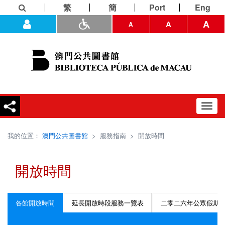
繁
簡
Port
Eng
A
A
A
Toggl
navig
我的位置：
澳門公共圖書館
>
服務指南
>
開放時間
開放時間
各館開放時間
延長開放時段服務一覽表
二零二六年公眾假期