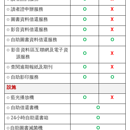
O
X
o
讀者證申辦服務
O
X
o
圖書資料借還服務
O
X
o
影音資料借還服務
O
O
o
自助圖書資料借還服務
o
影音資料區互聯網及電子資
O
X
源服務
O
X
o
查閱逾期報紙及期刊
O
O
o
自助影印服務
設施
O
X
o
藍光播放機
O
o
自助借還書機
O
o
24
小時自助還書箱
O
o
自助圖書滅菌機