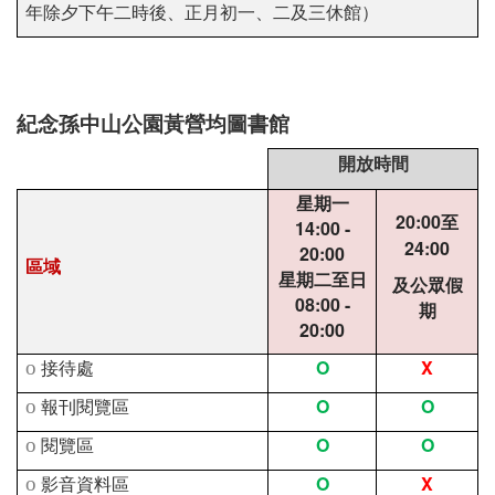
年除夕下午二時後、正月初一、二及三休館）
紀念孫中山公園黃營均圖書館
開放時間
星期一
20:00
至
14:00 -
24:00
20:00
區域
星期二至日
及公眾假
08:00 -
期
20:00
O
X
o
接待處
O
O
o
報刊閱覽區
O
O
o
閱覽區
O
X
o
影音資料區