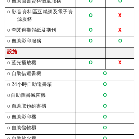
O
O
o
自助圖書資料借還服務
o
影音資料區互聯網及電子資
O
X
源服務
O
X
o
查閱逾期報紙及期刊
O
O
o
自助影印服務
設施
O
X
o
藍光播放機
O
o
自助借還書機
O
o
24
小時自助還書箱
O
o
自助圖書滅菌機
O
o
自助取預約書櫃
O
o
自助影印機
O
o
自助儲物櫃
O
o
自助飲水機