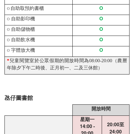
O
o
自助取預約書櫃
O
o
自助影印機
O
o
自助儲物櫃
O
o
自助飲水機
O
o
字體放大機
*
兒童閱覽室於公眾假期的開放時間為08:00-20:00（農曆
年除夕下午二時後、正月初一、二及三休館）
氹仔圖書館
開放時間
星期一
20:00
至
14:00 -
24:00
20:00