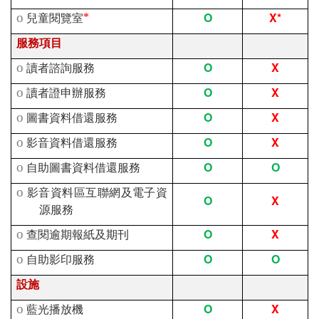
O
X*
o
兒童閱覽室
*
服務項目
O
X
o
讀者諮詢服務
O
X
o
讀者證申辦服務
O
X
o
圖書資料借還服務
O
X
o
影音資料借還服務
O
O
o
自助圖書資料借還服務
o
影音資料區互聯網及電子資
O
X
源服務
O
X
o
查閱逾期報紙及期刊
O
O
o
自助影印服務
設施
O
X
o
藍光播放機