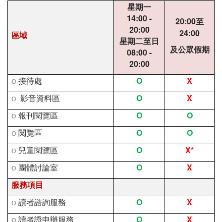
星期一
14:00 -
20:00
至
20:00
24:00
區域
星期二至日
及公眾假期
08:00 -
20:00
O
X
o
接待處
O
X
o
影音資料區
O
O
o
報刊閱覽區
O
O
o
閱覽區
O
X*
o
兒童閱覽區
O
X
o
團體討論室
服務項目
O
X
o
讀者諮詢服務
O
X
o
讀者證申辦服務