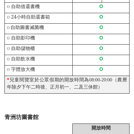
O
o
自助借還書機
O
o
24
小時自助還書箱
O
o
自助圖書滅菌機
O
o
自助影印機
O
o
自助儲物櫃
O
o
自助飲水機
O
o
字體放大機
*
兒童閱覽室於公眾假期的開放時間為08:00-20:00（農曆
年除夕下午二時後、正月初一、二及三休館）
青洲坊圖書館
開放時間