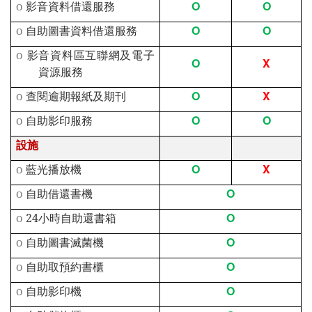
O
O
o
影音資料借還服務
O
O
o
自助圖書資料借還服務
o
影音資料區互聯網及電子
O
X
資源服務
O
X
o
查閱逾期報紙及期刊
O
O
o
自助影印服務
設施
O
X
o
藍光播放機
O
o
自助借還書機
O
o
24
小時自助還書箱
O
o
自助圖書滅菌機
O
o
自助取預約書櫃
O
o
自助影印機