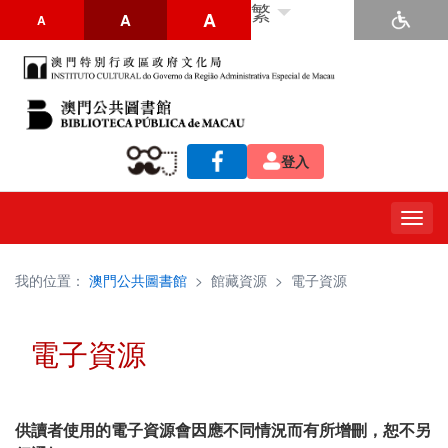
繁
A
A
A
登入
Togg
navig
我的位置：
澳門公共圖書館
>
館藏資源
>
電子資源
電子資源
供讀者使用的電子資源會因應不同情況而有所增刪，恕不另