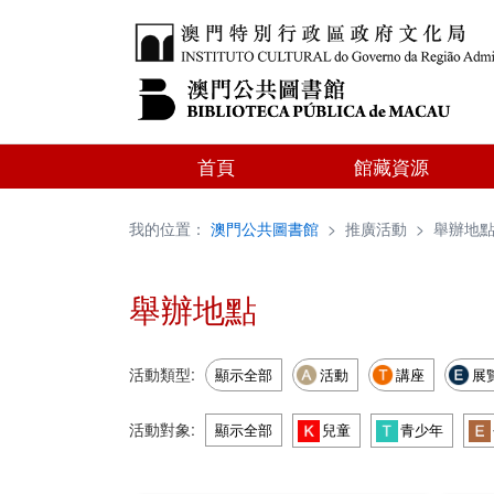
首頁
館藏資源
我的位置：
澳門公共圖書館
>
推廣活動
>
舉辦地
舉辦地點
活動類型:
顯示全部
活動
講座
展
活動對象:
顯示全部
兒童
青少年