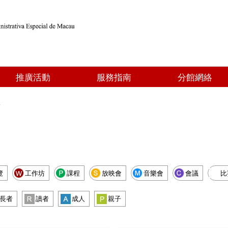
推廣活動
服務指南
分館網絡
點
覽
工作坊
課程
放映會
音樂會
會議
比
長者
讀者
成人
親子