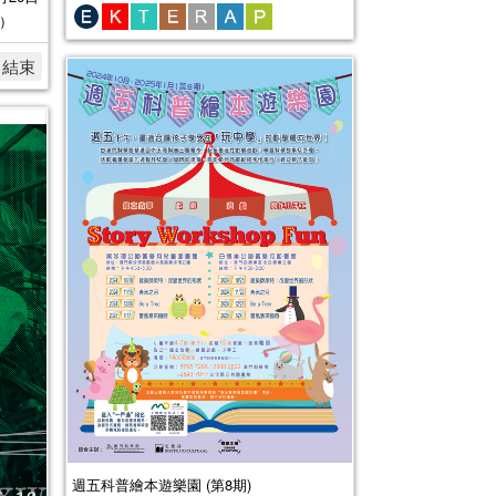
單）
名結束
週五科普繪本遊樂園 (第8期)