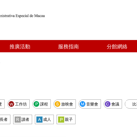
推廣活動
服務指南
分館網絡
點
覽
工作坊
課程
放映會
音樂會
會議
比
長者
讀者
成人
親子