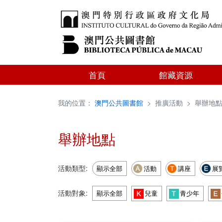
首頁
館藏資源
我的位置：
澳門公共圖書館
>
推廣活動
>
舉辦地
舉辦地點
活動類型:
顯示全部
活動
講座
展
活動對象:
顯示全部
兒童
青少年