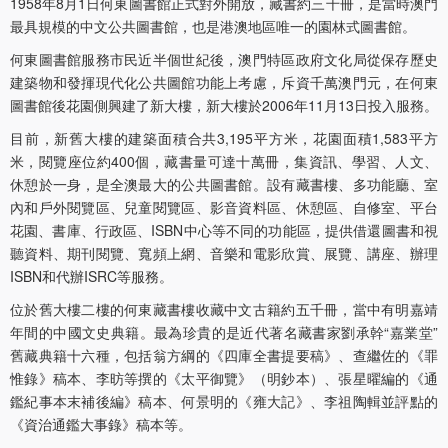
1958年8月1日何東圖書館正式對外開放，藏書約三千冊，是當時澳門
最具規模的中文公共圖書館，也是港澳地區唯一的園林式圖書館。
何東圖書館服務市民近半個世紀後，澳門特區政府文化局從保存歷史
建築物和發揮現代化公共圖館功能上考慮，斥資千萬澳門元，在何東
圖書館後花園側興建了新大樓，新大樓於2006年11月13日投入服務。
目前，新舊大樓的建築面積合共3,195平方米，花園面積1,583平方
米，閱覽座位約400個，藏書量可達十萬冊，集資訊、學習、人文、
休憩於一身，是全澳最大的公共圖書館。設有藏書樓、多功能廳、室
內和戶外閱覽區、兒童閱覽區、影音資料區、休憩區、自修室、平台
花園、書庫、行政區、ISBN中心等不同的功能區，提供借還圖書和視
聽資料、期刊閱覽、寬頻上網、音樂和電影欣賞、展覽、講座、辦理
ISBN和代辦ISRC等服務。
位於舊大樓二樓的何東藏書樓收藏中文古籍約五千冊，當中有明嘉靖
年間的中國文史典籍。最為珍貴的是近代著名藏書家劉承幹“嘉業堂”
舊藏典籍十六種，包括翁方綱的《四庫全書提要稿》、查繼佐的《罪
惟錄》稿本、李昉等撰的《太平御覽》（明鈔本）、張星曜編的《通
鑑紀事本末補後編》稿本、何景明的《雍大記》、李祖陶輯並評點的
《資治通鑑大事錄》稿本等。