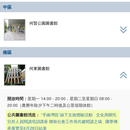
navig
中區
何賢公園圖書館
南區
何東圖書館
開放時間：
星期一 14:00 - 20:00，星期二至星期日 08:00 -
20:00（農曆年除夕下午二時後及公眾假期休館）
公共圖書館消息：
“手繪灣區”線下文旅體驗活動
文化局辦托
兒所人員閱讀培訓講座 聯袂社會工作局共建閱讀之城
國學傳
承展覽至6月28日結束