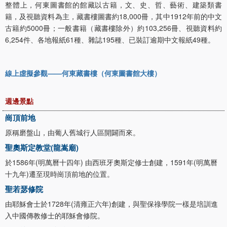
整體上，何東圖書館的館藏以古籍，文、史、哲、藝術、建築類書
籍，及視聽資料為主，藏書樓圖書約18,000冊，其中1912年前的中文
古籍約5000冊；一般書籍（藏書樓除外）約103,256冊、視聽資料約
6,254件、各地報紙61種、雜誌195種、已裝訂逾期中文報紙49種。
線上虛擬參觀——何東藏書樓（何東圖書館大樓）
週邊景點
崗頂前地
原稱磨盤山，由葡人舊城行人區開闢而來。
聖奧斯定教堂(龍嵩廟)
於1586年(明萬曆十四年) 由西班牙奧斯定修士創建，1591年(明萬曆
十九年)遷至現時崗頂前地的位置。
聖若瑟修院
由耶穌會士於1728年(清雍正六年)創建，與聖保祿學院一樣是培訓進
入中國傳教修士的耶穌會修院。