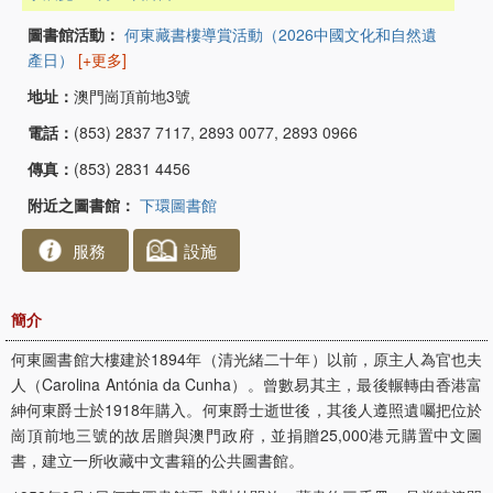
圖書館活動：
何東藏書樓導賞活動（2026中國文化和自然遺
產日）
[+更多]
地址：
澳門崗頂前地3號
電話：
(853) 2837 7117, 2893 0077, 2893 0966
傳真：
(853) 2831 4456
附近之圖書館：
下環圖書館
服務
設施
簡介
何東圖書館大樓建於1894年（清光緒二十年）以前，原主人為官也夫
人（Carolina Antónia da Cunha）。曾數易其主，最後輾轉由香港富
紳何東爵士於1918年購入。何東爵士逝世後，其後人遵照遺囑把位於
崗頂前地三號的故居贈與澳門政府，並捐贈25,000港元購置中文圖
書，建立一所收藏中文書籍的公共圖書館。