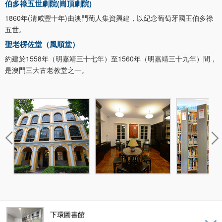
伯多祿五世劇院(崗頂劇院)
1860年(清咸豐十年)由澳門葡人集資興建，以紀念葡萄牙國王伯多祿
五世。
聖老楞佐堂（風順堂）
約建於1558年（明嘉靖三十七年）至1560年（明嘉靖三十九年）間，
是澳門三大古老教堂之一。
下環圖書館