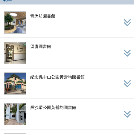
青洲坊圖書館
望廈圖書館
紀念孫中山公園黃營均圖書館
黑沙環公園黃營均圖書館