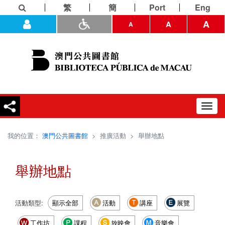
繁
簡
Port
Eng
A
A
A
Toggl
navig
我的位置：
澳門公共圖書館
>
推廣活動
>
舉辦地點
舉辦地點
活動類型:
顯示全部
活動
講座
展覽
工作坊
課程
放映會
音樂會