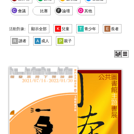
會議
比賽
論壇
其他
活動對象:
顯示全部
兒童
青少年
長者
讀者
成人
親子