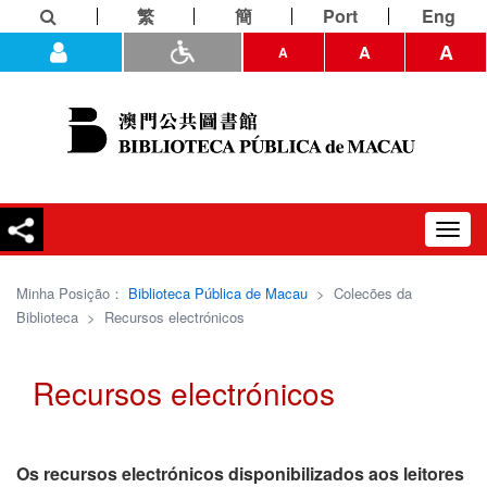
繁
簡
Port
Eng
A
A
A
Toggl
navig
Minha Posição：
Biblioteca Pública de Macau
>
Colecões da
Biblioteca
>
Recursos electrónicos
Recursos electrónicos
Os recursos electrónicos disponibilizados aos leitores