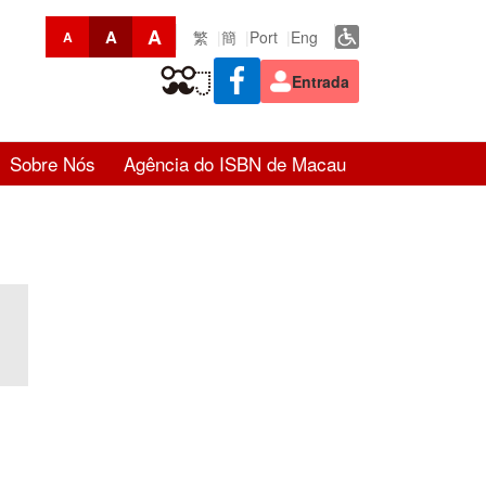
A
A
繁
簡
Port
Eng
A
Entrada
Sobre Nós
Agência do ISBN de Macau