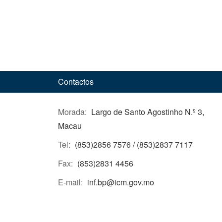
Contactos
Morada:
Largo de Santo Agostinho N.º 3,
Macau
Tel:
(853)2856 7576 / (853)2837 7117
Fax:
(853)2831 4456
E-mail:
inf.bp@icm.gov.mo