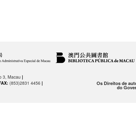
.o 3, Macau
|
FAX:
(853)2831 4456
|
Os Direitos de aut
do Gover