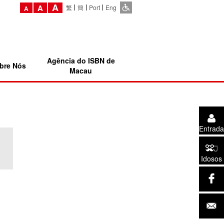
A
A
繁
簡
Port
Eng
A
Agência do ISBN de
bre Nós
Macau
Entrada
Idosos