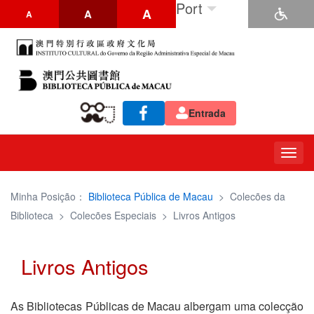
Port
A
A
A
Entrada
Togg
navig
Minha Posição：
Biblioteca Pública de Macau
>
Colecões da
Biblioteca
>
Colecões Especiais
>
Livros Antigos
Livros Antigos
As Bibliotecas Públicas de Macau albergam uma colecção