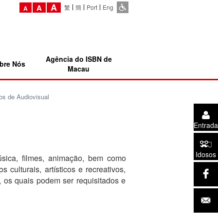
A
A
繁
簡
Port
Eng
A
Agência do ISBN de
bre Nós
Macau
os de Audiovisual
Entrada
Idosos
música, filmes, animação, bem como
culturais, artísticos e recreativos,
 os quais podem ser requisitados e