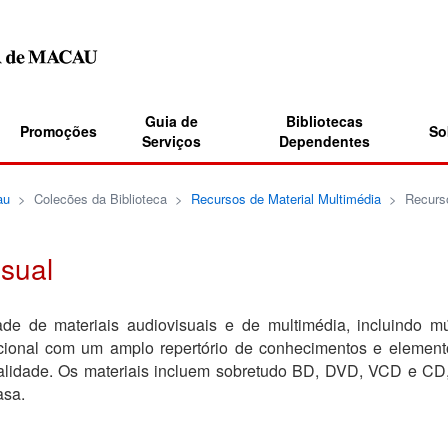
Guia de
Bibliotecas
Promoções
So
Serviços
Dependentes
au
>
Colecões da Biblioteca
>
Recursos de Material Multimédia
>
Recurs
sual
ade de materiais audiovisuais e de multimédia, incluindo 
cional com um amplo repertório de conhecimentos e elementos 
alidade. Os materiais incluem sobretudo BD, DVD, VCD e CD,
asa.