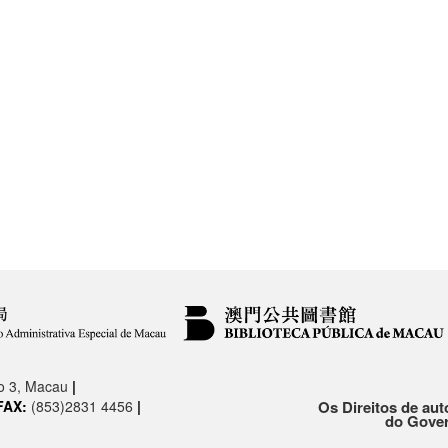
.o 3, Macau
|
FAX:
(853)2831 4456
|
Os Direitos de aut
do Gover