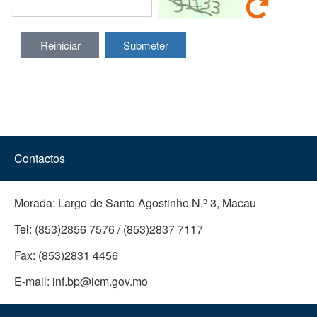
Reiniciar
Submeter
Contactos
Morada:
Largo de Santo Agostinho N.º 3, Macau
Tel:
(853)2856 7576 / (853)2837 7117
Fax:
(853)2831 4456
E-mail:
inf.bp@icm.gov.mo