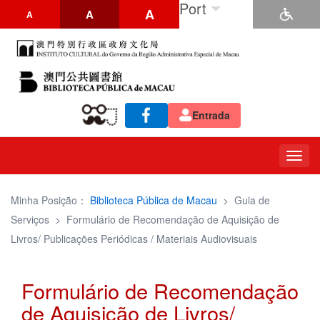
Port
A
A
A
Entrada
Togg
navig
Minha Posição：
Biblioteca Pública de Macau
>
Guia de
Serviços
>
Formulário de Recomendação de Aquisição de
Livros/ Publicações Periódicas / Materiais Audiovisuais
Formulário de Recomendação
de Aquisição de Livros/