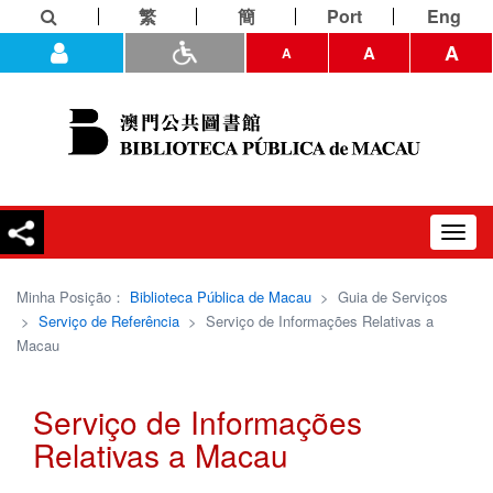
繁
簡
Port
Eng
A
A
A
Toggl
navig
Minha Posição：
Biblioteca Pública de Macau
>
Guia de Serviços
>
Serviço de Referência
>
Serviço de Informações Relativas a
Macau
Serviço de Informações
Relativas a Macau