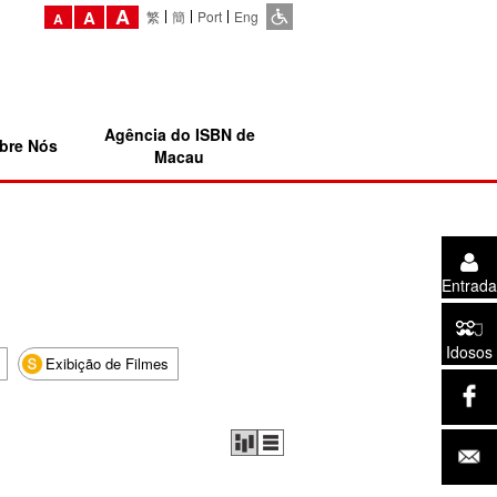
A
A
繁
簡
Port
Eng
A
Agência do ISBN de
bre Nós
Macau
Entrada
Idosos
Exibição de Filmes