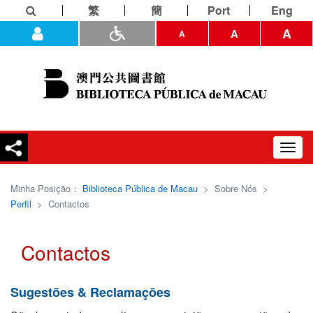
繁
簡
Port
Eng
A
A
A
Toggl
navig
Minha Posição：
Biblioteca Pública de Macau
>
Sobre Nós
>
Perfil
>
Contactos
Contactos
Sugestões & Reclamações