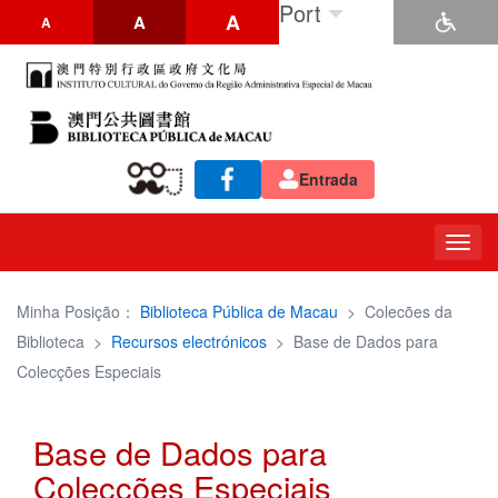
Port
A
A
A
Entrada
Togg
navig
Minha Posição：
Biblioteca Pública de Macau
>
Colecões da
Biblioteca
>
Recursos electrónicos
>
Base de Dados para
Colecções Especiais
Base de Dados para
Colecções Especiais