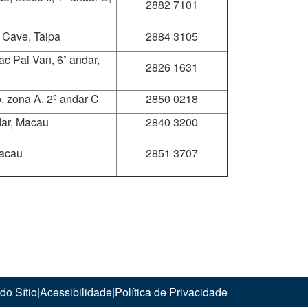
2882 7101
Cave, Taipa
2884 3105
c Pai Van, 6˚ andar,
2826 1631
, zona A, 2º andar C
2850 0218
dar, Macau
2840 3200
Macau
2851 3707
do Sítio
|
Acessibilidade
|
Política de Privacidade