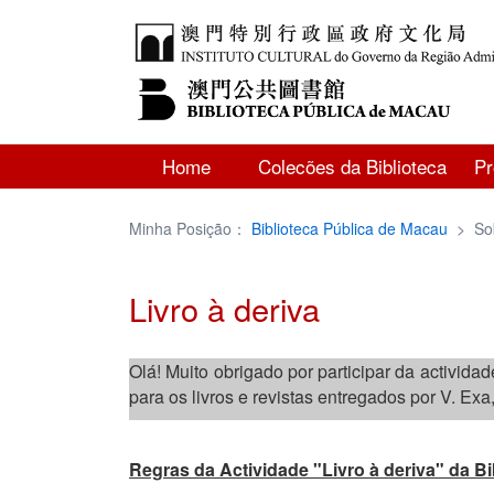
Home
Colecões da Biblioteca
P
Minha Posição：
Biblioteca Pública de Macau
>
So
Livro à deriva
Olá! Muito obrigado por participar da activid
para os livros e revistas entregados por V. Ex
Regras da Actividade "Livro à deriva" da B