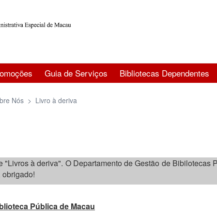
romoções
Guia de Serviços
Bibliotecas Dependentes
bre Nós
>
Livro à deriva
ade "Livros à deriva". O Departamento de Gestão de Bibilotecas
a, obrigado!
iblioteca Pública de Macau