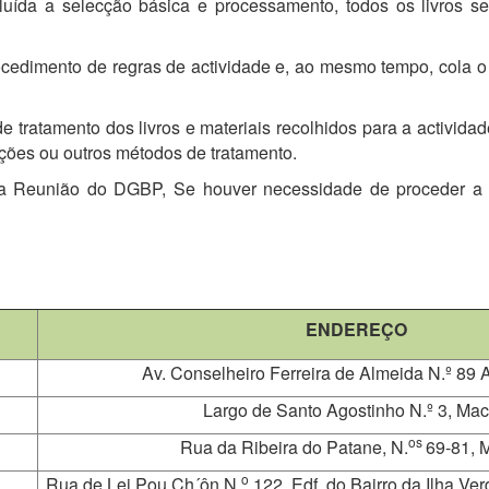
ncluída a selecção básica e processamento, todos os livros s
dimento de regras de actividade e, ao mesmo tempo, cola o ró
 tratamento dos livros e materiais recolhidos para a actividade
nações ou outros métodos de tratamento.
a Reunião do DGBP, Se houver necessidade de proceder a a
ENDEREÇO
Av. Conselheiro Ferreira de Almeida N.º 89
Largo de Santo Agostinho N.º 3, Ma
os
Rua da Ribeira do Patane, N.
69-81, 
o
Rua de Lei Pou Ch´ôn N.
122, Edf. do Bairro da Ilha Verd