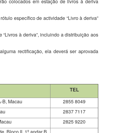
erão colocados em estação de livros à deriva
tulo específico de actividade “Livro à deriva”
 “Livros à deriva”, incluindo a distribuição aos
lguma rectificação, ela deverá ser aprovada
TEL
 A-B, Macau
2855 8049
cau
2837 7117
Macau
2825 9220
e, Bloco II, 1º andar B,