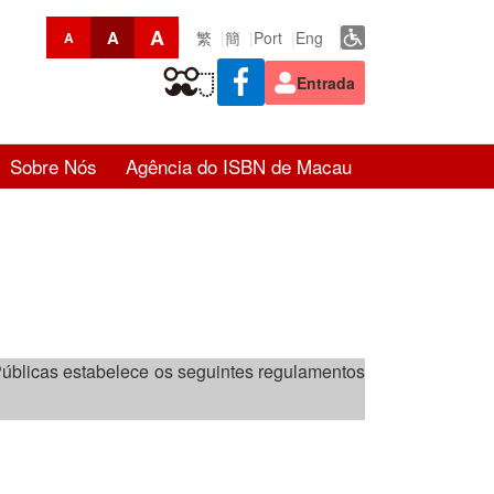
A
A
繁
簡
Port
Eng
A
Entrada
Sobre Nós
Agência do ISBN de Macau
 Públicas estabelece os seguintes regulamentos