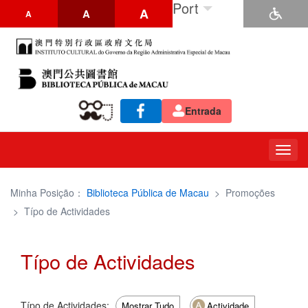
Port
A
A
A
Entrada
Togg
navig
Minha Posição：
Biblioteca Pública de Macau
>
Promoções
>
Típo de Actividades
Típo de Actividades
Típo de Actividades:
Mostrar Tudo
Actividade