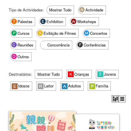
Típo de Actividades:
Mostrar Tudo
Actividade
Palestas
Exhibition
Workshops
Cursos
Exibição de Filmes
Concertos
Reuniões
Concorrência
Conferências
Outros
Destinatários:
Mostrar Tudo
Crianças
Jovens
Idosos
Leitor
Adultos
Família