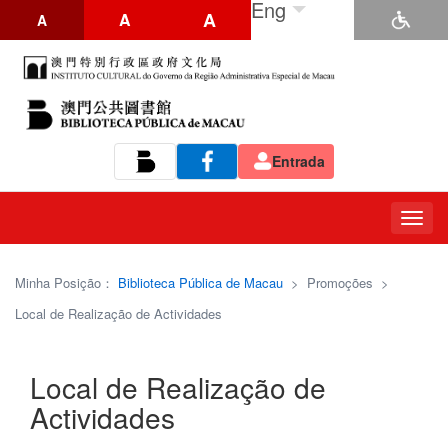
Eng
A
A
A
Entrada
Tog
navi
Minha Posição：
Biblioteca Pública de Macau
>
Promoções
>
Local de Realização de Actividades
Local de Realização de
Actividades