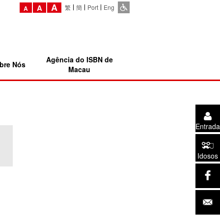
A
A
繁
簡
Port
Eng
A
Agência do ISBN de
bre Nós
Macau
Entrada
Idosos