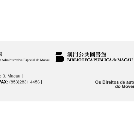
.o 3, Macau
|
FAX:
(853)2831 4456
|
Os Direitos de aut
do Gover