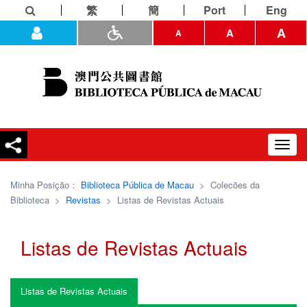
繁
簡
Port
Eng
A
A
A
Toggl
navig
Minha Posição：
Biblioteca Pública de Macau
>
Colecões da
Biblioteca
>
Revistas
>
Listas de Revistas Actuais
Listas de Revistas Actuais
Listas de Revistas Actuais