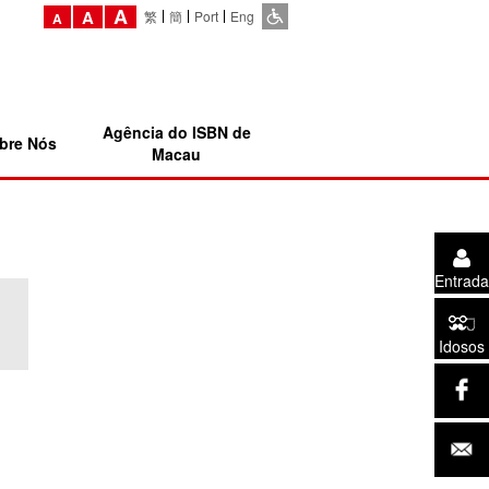
A
A
繁
簡
Port
Eng
A
Agência do ISBN de
bre Nós
Macau
Entrada
Idosos