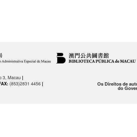
.o 3, Macau
|
FAX:
(853)2831 4456
|
Os Direitos de aut
do Gover