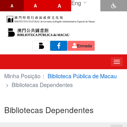
Eng
A
A
A
Entrada
Tog
navi
Minha Posição：
Biblioteca Pública de Macau
>
Bibliotecas Dependentes
Bibliotecas Dependentes