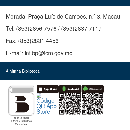
Morada:
Praça Luís de Camões, n.º 3, Macau
Tel:
(853)2856 7576 / (853)2837 7117
Fax:
(853)2831 4456
E-mail:
inf.bp@icm.gov.mo
A Minha Biblioteca