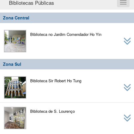
Bibliotecas Públicas
Toggl
naviga
Zona Central
Biblioteca no Jardim Comendador Ho Yin
Zona Sul
Biblioteca Sir Robert Ho Tung
Biblioteca de S. Lourenço