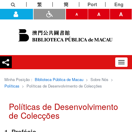
繁
簡
Port
Eng
A
A
A
Toggl
navig
Minha Posição：
Biblioteca Pública de Macau
>
Sobre Nós
>
Políticas
>
Políticas de Desenvolvimento de Colecções
Políticas de Desenvolvimento
de Colecções
1. Prefácio