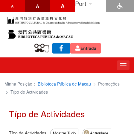
Port
A
A
A
Entrada
Togg
navig
Minha Posição：
Biblioteca Pública de Macau
>
Promoções
>
Típo de Actividades
Típo de Actividades
Típo de Actividades:
Mostrar Tudo
Actividade