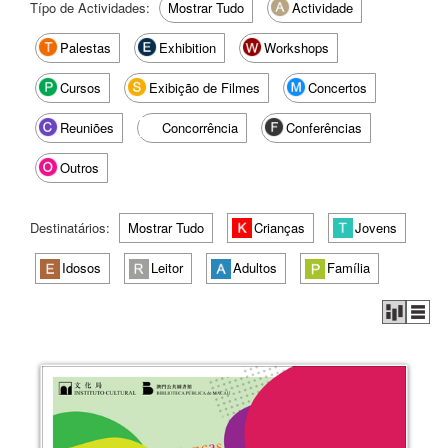
Típo de Actividades:
Mostrar Tudo
Actividade
Palestas
Exhibition
Workshops
Cursos
Exibição de Filmes
Concertos
Reuniões
Concorrência
Conferências
Outros
Destinatários:
Mostrar Tudo
Crianças
Jovens
Idosos
Leitor
Adultos
Família