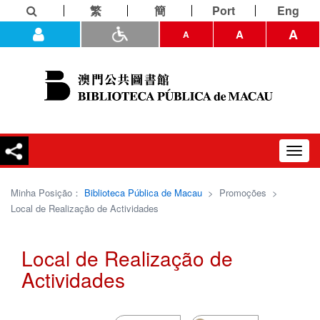
繁
簡
Port
Eng
A
A
A
Toggl
navig
Minha Posição：
Biblioteca Pública de Macau
>
Promoções
>
Local de Realização de Actividades
Local de Realização de
Actividades