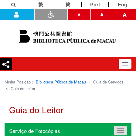
繁
簡
Port
Eng
A
A
A
Toggl
navig
Minha Posição：
Biblioteca Pública de Macau
>
Guia de Serviços
>
Guia do Leitor
Guia do Leitor
Serviço de Fotocópias
Toggle