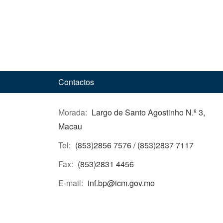
Contactos
Morada:
Largo de Santo Agostinho N.º 3,
Macau
Tel:
(853)2856 7576 / (853)2837 7117
Fax:
(853)2831 4456
E-mail:
inf.bp@icm.gov.mo