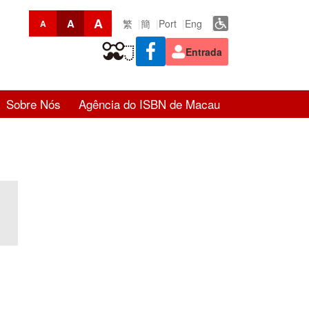
A
A
繁
簡
Port
Eng
A
Entrada
Sobre Nós
Agência do ISBN de Macau