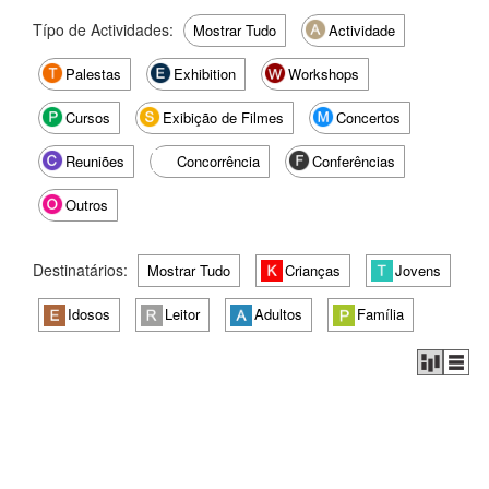
Típo de Actividades:
Mostrar Tudo
Actividade
Palestas
Exhibition
Workshops
Cursos
Exibição de Filmes
Concertos
Reuniões
Concorrência
Conferências
Outros
Destinatários:
Mostrar Tudo
Crianças
Jovens
Idosos
Leitor
Adultos
Família