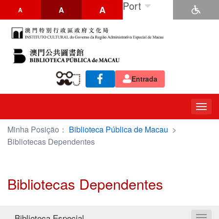
Port
A
A
A
Entrada
Togg
navig
Minha Posição：
Biblioteca Pública de Macau
>
Bibliotecas Dependentes
Bibliotecas Dependentes
Biblioteca Especial