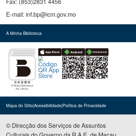
Fax:
(853)2831 4456
E-mail:
inf.bp@icm.gov.mo
A Minha Biblioteca
Mapa do Sítio
|
Acessibilidade
|
Política de Privacidade
© Direcção dos Serviços de Assuntos
Culturais do Governo da R.A.E. de Macau.