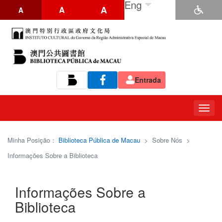
Eng
A
A
A
Entrada
Tog
navi
Minha Posição：
Biblioteca Pública de Macau
>
Sobre Nós
>
Informações Sobre a Biblioteca
Informações Sobre a
Biblioteca