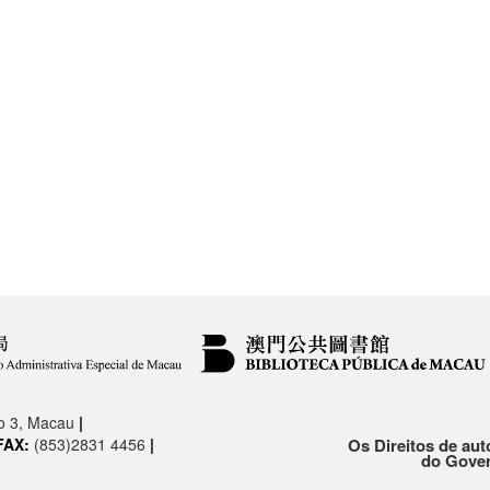
.o 3, Macau
|
FAX:
(853)2831 4456
|
Os Direitos de aut
do Gover