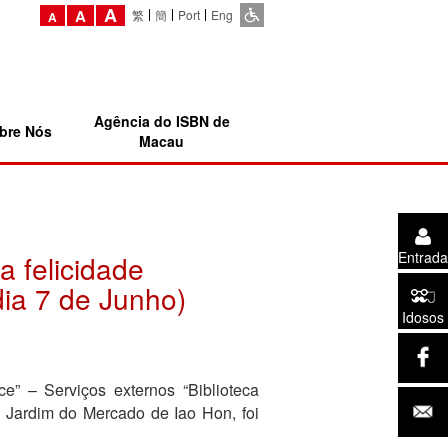
A
A
繁
簡
Port
Eng
A
Agência do ISBN de
bre Nós
Macau
Entrada
 felicidade
dia 7 de Junho)
Idosos
ce” – Serviços externos “Biblioteca
o Jardim do Mercado de Iao Hon, foi