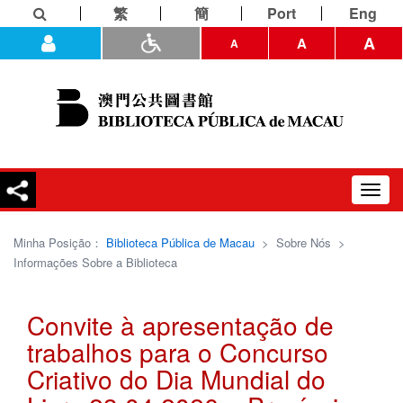
繁
簡
Port
Eng
A
A
A
Toggl
navig
Minha Posição：
Biblioteca Pública de Macau
>
Sobre Nós
>
Informações Sobre a Biblioteca
Convite à apresentação de
trabalhos para o Concurso
Criativo do Dia Mundial do