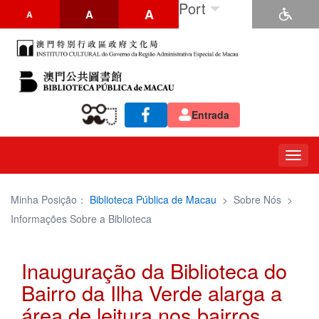
Port
A
A
A
Entrada
Togg
navig
Minha Posição：
Biblioteca Pública de Macau
>
Sobre Nós
>
Informações Sobre a Biblioteca
Inauguração da Biblioteca do
Bairro da Ilha Verde alarga a
área de leitura nos bairros