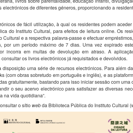
terária, livros sobre parentalidade, educação infantil, divulgaç
s electrónicos de diferentes géneros, proporcionando a residen
ónicos de fácil utilização, à qual os residentes podem aceder
ica do Instituto Cultural, para efeitos de leitura online. Os 
uto Cultural e a respectiva palavra-passe e efectuar empréstimos
ros, por um período máximo de 7 dias. Uma vez expirado este 
tor incorra em multas de devolução em atraso. A aplicação
onsultar os livros electrónicos já requisitados e devolvidos.
m à disposição uma série de recursos electrónicos. Para além 
ks (com obras sobretudo em português e inglês), e as plataforma
as gratuitamente, bastando para isso iniciar sessão com uma con
andir o seu acervo electrónico para satisfazer as diversas ne
ra na vida quotidiana”.
onsultar o sítio
web
da Biblioteca Pública do Instituto Cultural 