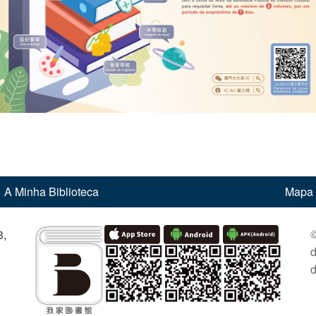
A Minha Biblioteca
Mapa 
©
,
d