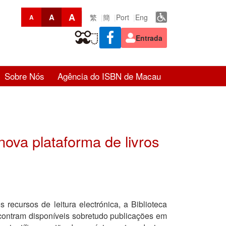
A
A
繁
簡
Port
Eng
A
Entrada
Sobre Nós
Agência do ISBN de Macau
 nova plataforma de livros
recursos de leitura electrónica, a Biblioteca
encontram disponíveis sobretudo publicações em